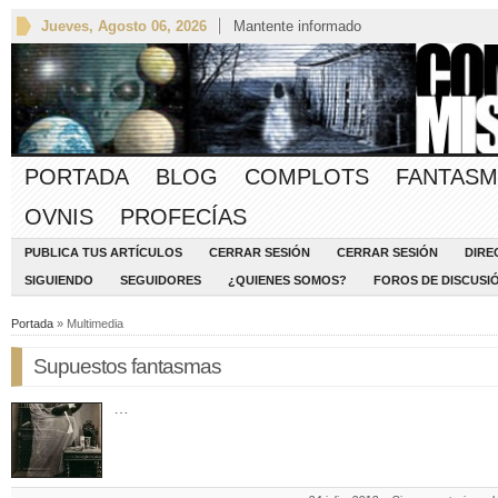
Jueves, Agosto 06, 2026
Mantente informado
PORTADA
BLOG
COMPLOTS
FANTASM
OVNIS
PROFECÍAS
PUBLICA TUS ARTÍCULOS
CERRAR SESIÓN
CERRAR SESIÓN
DIRE
SIGUIENDO
SEGUIDORES
¿QUIENES SOMOS?
FOROS DE DISCUSI
Portada
» Multimedia
Supuestos fantasmas
…