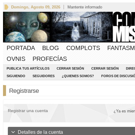
Domingo, Agosto 09, 2026
Mantente informado
PORTADA
BLOG
COMPLOTS
FANTASM
OVNIS
PROFECÍAS
PUBLICA TUS ARTÍCULOS
CERRAR SESIÓN
CERRAR SESIÓN
DIRE
SIGUIENDO
SEGUIDORES
¿QUIENES SOMOS?
FOROS DE DISCUSI
Registrarse
Registrar una cuenta
¿Ya es mie
Detalles de la cuenta