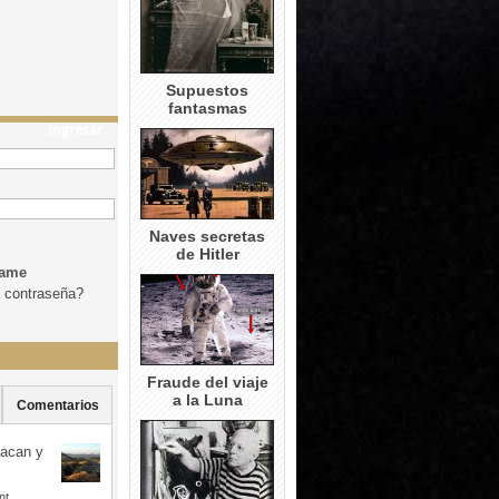
Supuestos
fantasmas
Ingresar
Naves secretas
de Hitler
dame
a contraseña?
Fraude del viaje
a la Luna
Comentarios
uacan y
nt