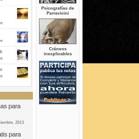
Psicografías de
Parravicini
nt
nt
Cráneos
eb
inexplicables
nt
to
nt
cas para
tiembre, 2013
tis para