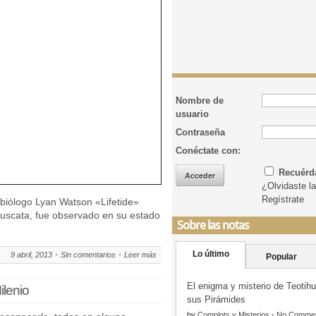
Nombre de
usuario
Contraseña
Conéctate con:
Recuér
¿Olvidaste l
Regístrate
l biólogo Lyan Watson «Lifetide»
uscata, fue observado en su estado
Sobre las notas
Lo último
9 abril, 2013
Sin comentarios
Leer más
Popular
El enigma y misterio de Teotih
lenio
sus Pirámides
by
Complots y Misterios
-
No Comme