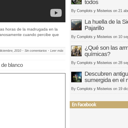
todos
By
Complots y Misterios
on
21 abr
La huella de la Si
Pajarillo
tas horas de la madrugada en la
 afanosamente cuando percibe que
By
Complots y Misterios
on
10 se
¿Qué son las ar
diciembre, 2010
Sin comentarios
Leer más
químicas?
By
Complots y Misterios
on
28 se
 de blanco
Descubren antigu
sumergida en el 
By
Complots y Misterios
on
19 di
En Facebook