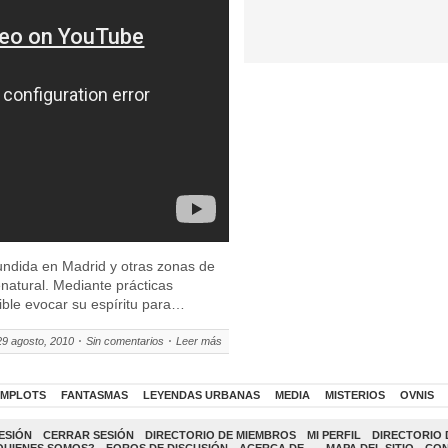
ndida en Madrid y otras zonas de
natural. Mediante prácticas
ible evocar su espíritu para…
29 agosto, 2010
Sin comentarios
Leer más
MPLOTS
FANTASMAS
LEYENDAS URBANAS
MEDIA
MISTERIOS
OVNIS
ESIÓN
CERRAR SESIÓN
DIRECTORIO DE MIEMBROS
MI PERFIL
DIRECTORIO 
QUIENES SOMOS?
FOROS DE DISCUSIÓN
ACERCA DE…
MAPA DEL SITIO
CO