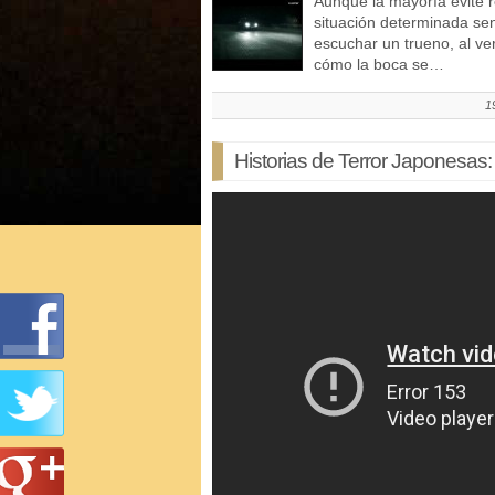
Aunque la mayoría evite 
situación determinada se
escuchar un trueno, al 
cómo la boca se…
1
Historias de Terror Japonesas: 