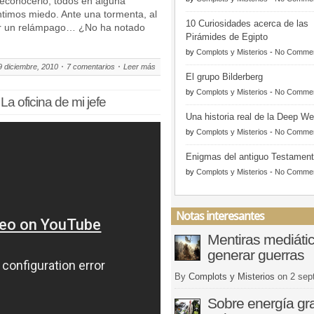
reconocerlo, todos en alguna
ntimos miedo. Ante una tormenta, al
10 Curiosidades acerca de las
ver un relámpago… ¿No ha notado
Pirámides de Egipto
by
Complots y Misterios
-
No Comme
9 diciembre, 2010
7 comentarios
Leer más
El grupo Bilderberg
by
Complots y Misterios
-
No Comme
La oficina de mi jefe
Una historia real de la Deep W
by
Complots y Misterios
-
No Comme
Enigmas del antiguo Testamen
by
Complots y Misterios
-
No Comme
Notas interesantes
Mentiras mediáti
generar guerras
By
Complots y Misterios
on
2 sep
Sobre energía gra