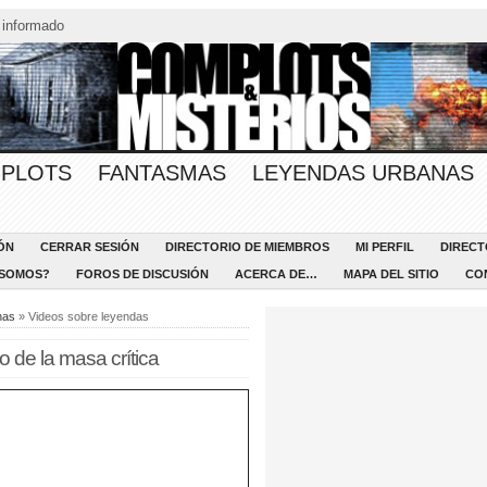
 informado
PLOTS
FANTASMAS
LEYENDAS URBANAS
ÓN
CERRAR SESIÓN
DIRECTORIO DE MIEMBROS
MI PERFIL
DIRECT
 SOMOS?
FOROS DE DISCUSIÓN
ACERCA DE…
MAPA DEL SITIO
CO
nas
» Videos sobre leyendas
 de la masa crítica