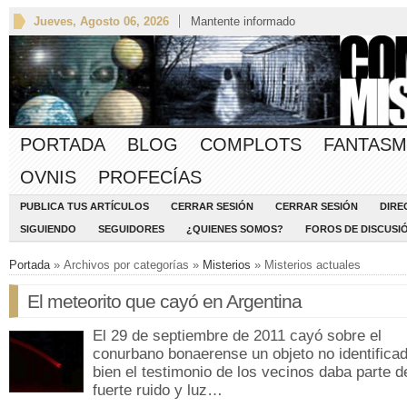
Jueves, Agosto 06, 2026
Mantente informado
PORTADA
BLOG
COMPLOTS
FANTASM
OVNIS
PROFECÍAS
PUBLICA TUS ARTÍCULOS
CERRAR SESIÓN
CERRAR SESIÓN
DIRE
SIGUIENDO
SEGUIDORES
¿QUIENES SOMOS?
FOROS DE DISCUSI
Portada
» Archivos por categorías »
Misterios
» Misterios actuales
El meteorito que cayó en Argentina
El 29 de septiembre de 2011 cayó sobre el
conurbano bonaerense un objeto no identificad
bien el testimonio de los vecinos daba parte d
fuerte ruido y luz…