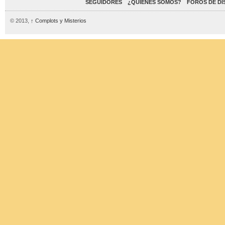
SEGUIDORES
¿QUIENES SOMOS?
FOROS DE DI
© 2013,
↑
Complots y Misterios