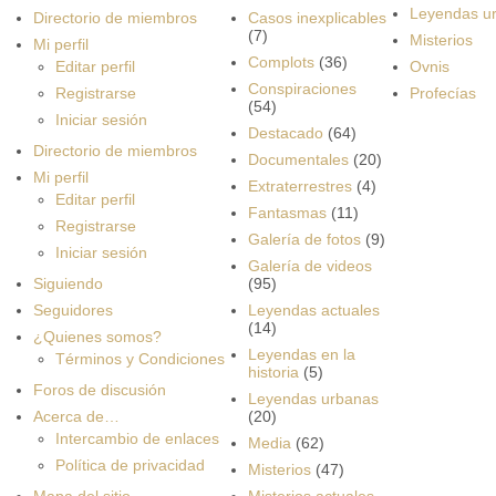
Leyendas u
Directorio de miembros
Casos inexplicables
(7)
Misterios
Mi perfil
Complots
(36)
Editar perfil
Ovnis
Conspiraciones
Registrarse
Profecías
(54)
Iniciar sesión
Destacado
(64)
Directorio de miembros
Documentales
(20)
Mi perfil
Extraterrestres
(4)
Editar perfil
Fantasmas
(11)
Registrarse
Galería de fotos
(9)
Iniciar sesión
Galería de videos
Siguiendo
(95)
Seguidores
Leyendas actuales
(14)
¿Quienes somos?
Leyendas en la
Términos y Condiciones
historia
(5)
Foros de discusión
Leyendas urbanas
Acerca de…
(20)
Intercambio de enlaces
Media
(62)
Política de privacidad
Misterios
(47)
Mapa del sitio
Misterios actuales