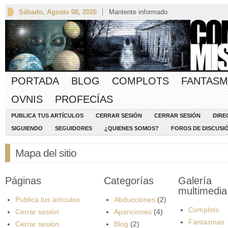
Sábado, Agosto 08, 2026
Mantente informado
PORTADA
BLOG
COMPLOTS
FANTASM
OVNIS
PROFECÍAS
PUBLICA TUS ARTÍCULOS
CERRAR SESIÓN
CERRAR SESIÓN
DIRE
SIGUIENDO
SEGUIDORES
¿QUIENES SOMOS?
FOROS DE DISCUSI
Mapa del sitio
Páginas
Categorías
Galería
multimedia
Publica tus artículos
Abducciones
(2)
Complots
Cerrar sesión
Apariciones
(4)
Fantasmas
Cerrar sesión
Blog
(2)