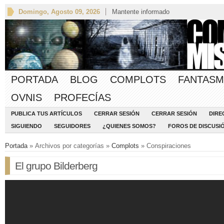
Domingo, Agosto 09, 2026
Mantente informado
PORTADA
BLOG
COMPLOTS
FANTASM
OVNIS
PROFECÍAS
PUBLICA TUS ARTÍCULOS
CERRAR SESIÓN
CERRAR SESIÓN
DIRE
SIGUIENDO
SEGUIDORES
¿QUIENES SOMOS?
FOROS DE DISCUSI
Portada
» Archivos por categorías »
Complots
» Conspiraciones
El grupo Bilderberg