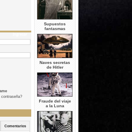
Supuestos
fantasmas
Ingresar
Naves secretas
de Hitler
dame
a contraseña?
Fraude del viaje
a la Luna
Comentarios