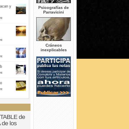
uacan y
Psicografías de
Parravicini
nt
nt
Cráneos
inexplicables
nt
eb
nt
to
nt
UTABLE de
 de los