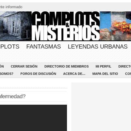
te informado
PLOTS
FANTASMAS
LEYENDAS URBANAS
ÓN
CERRAR SESIÓN
DIRECTORIO DE MIEMBROS
MI PERFIL
DIRECT
 SOMOS?
FOROS DE DISCUSIÓN
ACERCA DE…
MAPA DEL SITIO
CO
nfermedad?