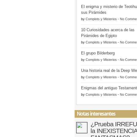
El enigma y misterio de Teotih
sus Pirámides
by
Complots y Misterios
-
No Comme
10 Curiosidades acerca de las
Pirámides de Egipto
by
Complots y Misterios
-
No Comme
El grupo Bilderberg
by
Complots y Misterios
-
No Comme
Una historia real de la Deep W
by
Complots y Misterios
-
No Comme
Enigmas del antiguo Testamen
by
Complots y Misterios
-
No Comme
Notas interesantes
¿Prueba IRREF
la INEXISTENCIA