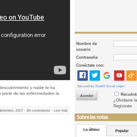
Nombre de
usuario
Contraseña
Conéctate con:
escubrimiento y nadie te ha
n parte de las enfermedades la
Recuér
¿Olvidaste l
Regístrate
diciembre, 2013
Sin comentarios
Leer más
Sobre las notas
Lo último
Popular