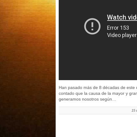
Han pasado más de 8 décadas de este d
contado que la causa de la mayor y gra
generamos nosotros según…
15 