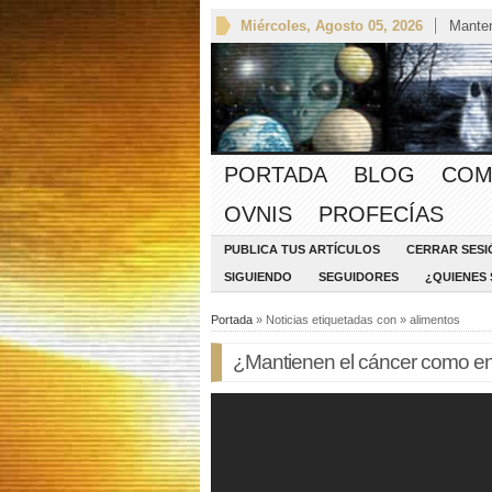
Miércoles, Agosto 05, 2026
Manten
PORTADA
BLOG
COM
OVNIS
PROFECÍAS
PUBLICA TUS ARTÍCULOS
CERRAR SESI
SIGUIENDO
SEGUIDORES
¿QUIENES
Portada
» Noticias etiquetadas con » alimentos
¿Mantienen el cáncer como e