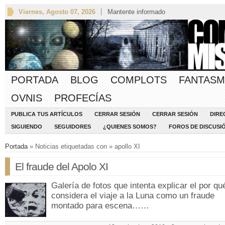
Viernes, Agosto 07, 2026
Mantente informado
PORTADA
BLOG
COMPLOTS
FANTASM
OVNIS
PROFECÍAS
PUBLICA TUS ARTÍCULOS
CERRAR SESIÓN
CERRAR SESIÓN
DIRE
SIGUIENDO
SEGUIDORES
¿QUIENES SOMOS?
FOROS DE DISCUSI
Portada
» Noticias etiquetadas con » apollo XI
El fraude del Apolo XI
Galería de fotos que intenta explicar el por qu
considera el viaje a la Luna como un fraude
montado para escena……