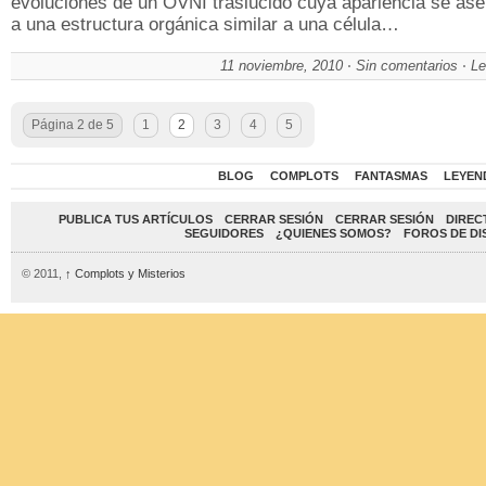
evoluciones de un OVNI traslúcido cuya apariencia se as
a una estructura orgánica similar a una célula…
11 noviembre, 2010
Sin comentarios
Le
Página 2 de 5
1
2
3
4
5
BLOG
COMPLOTS
FANTASMAS
LEYEN
PUBLICA TUS ARTÍCULOS
CERRAR SESIÓN
CERRAR SESIÓN
DIREC
SEGUIDORES
¿QUIENES SOMOS?
FOROS DE DI
© 2011,
↑
Complots y Misterios