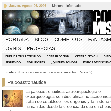
Jueves, Agosto 06, 2026
Mantente informado
PORTADA
BLOG
COMPLOTS
FANTASM
OVNIS
PROFECÍAS
PUBLICA TUS ARTÍCULOS
CERRAR SESIÓN
CERRAR SESIÓN
DIRE
SIGUIENDO
SEGUIDORES
¿QUIENES SOMOS?
FOROS DE DISCUSI
Portada
» Noticias etiquetadas con » avistamientos (Página 2)
Paleoastronáutica
La paleoastronáutica, astroarqueología o
exoarqueología, son disciplinas no académica
tratan de establecer los orígenes y la historia 
humanidad desde la creencia de que en el pa