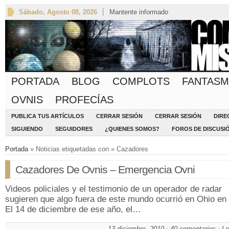
Sábado, Agosto 08, 2026
Mantente informado
PORTADA
BLOG
COMPLOTS
FANTASM
OVNIS
PROFECÍAS
PUBLICA TUS ARTÍCULOS
CERRAR SESIÓN
CERRAR SESIÓN
DIRE
SIGUIENDO
SEGUIDORES
¿QUIENES SOMOS?
FOROS DE DISCUSI
Portada
» Noticias etiquetadas con » Cazadores
Cazadores De Ovnis – Emergencia Ovni
Videos policiales y el testimonio de un operador de radar
sugieren que algo fuera de este mundo ocurrió en Ohio en
El 14 de diciembre de ese año, el…
13 diciembre, 2010
40 comentarios
Le