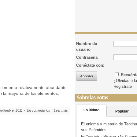
Nombre de
usuario
Contraseña
Conéctate con:
Recuér
¿Olvidaste l
Regístrate
n elemento relativamente abundante
n la mayoría de los elementos,
Sobre las notas
Lo último
eptiembre, 2011
Sin comentarios
Leer más
Popular
El enigma y misterio de Teotih
sus Pirámides
by
Complots y Misterios
-
No Comme