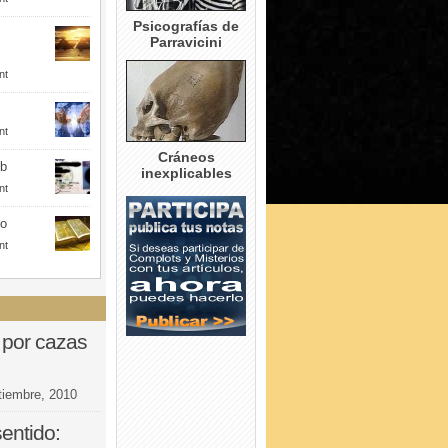
Psicografías de
Parravicini
nt
nt
Cráneos
eb
inexplicables
nt
to
nt
 por cazas
tiembre, 2010
entido: