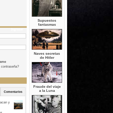
Supuestos
fantasmas
Ingresar
Naves secretas
de Hitler
dame
a contraseña?
Fraude del viaje
a la Luna
Comentarios
uacan y
nt