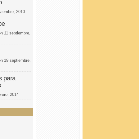
o
viembre, 2010
be
on
11 septiembre,
on
19 septiembre,
s para
s
brero, 2014