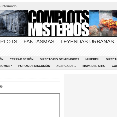
 informado
PLOTS
FANTASMAS
LEYENDAS URBANAS
ÓN
CERRAR SESIÓN
DIRECTORIO DE MIEMBROS
MI PERFIL
DIRECT
 SOMOS?
FOROS DE DISCUSIÓN
ACERCA DE…
MAPA DEL SITIO
CO
le