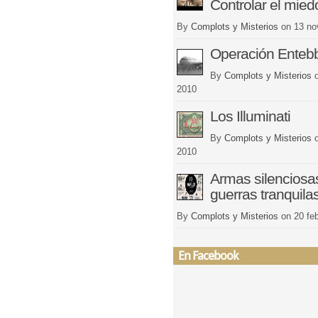
Controlar el mied
By
Complots y Misterios
on
13 no
Operación Enteb
By
Complots y Misterios
2010
Los Illuminati
By
Complots y Misterios
2010
Armas silenciosa
guerras tranquila
By
Complots y Misterios
on
20 fe
En Facebook