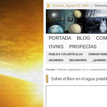
Viernes, Agosto 07, 2026
Mantente
PORTADA
BLOG
COM
OVNIS
PROFECÍAS
PUBLICA TUS ARTÍCULOS
CERRAR SESI
SIGUIENDO
SEGUIDORES
¿QUIENES
Portada
» Noticias etiquetadas con » conspiraciones
Sobre el flúor en el agua potab