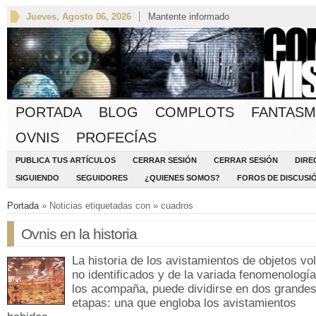
Jueves, Agosto 06, 2026
Mantente informado
PORTADA
BLOG
COMPLOTS
FANTASM
OVNIS
PROFECÍAS
PUBLICA TUS ARTÍCULOS
CERRAR SESIÓN
CERRAR SESIÓN
DIRE
SIGUIENDO
SEGUIDORES
¿QUIENES SOMOS?
FOROS DE DISCUSI
Portada
» Noticias etiquetadas con » cuadros
Ovnis en la historia
La historia de los avistamientos de objetos vo
no identificados y de la variada fenomenologí
los acompaña, puede dividirse en dos grande
etapas: una que engloba los avistamientos