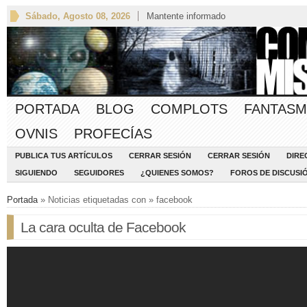
Sábado, Agosto 08, 2026
Mantente informado
PORTADA
BLOG
COMPLOTS
FANTASM
OVNIS
PROFECÍAS
PUBLICA TUS ARTÍCULOS
CERRAR SESIÓN
CERRAR SESIÓN
DIRE
SIGUIENDO
SEGUIDORES
¿QUIENES SOMOS?
FOROS DE DISCUSI
Portada
» Noticias etiquetadas con » facebook
La cara oculta de Facebook