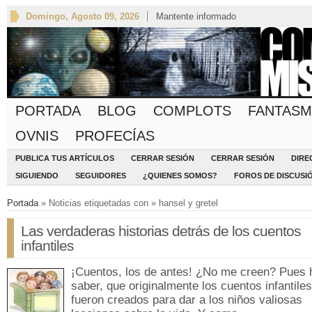
Domingo, Agosto 09, 2026
Mantente informado
PORTADA
BLOG
COMPLOTS
FANTASM
OVNIS
PROFECÍAS
PUBLICA TUS ARTÍCULOS
CERRAR SESIÓN
CERRAR SESIÓN
DIRE
SIGUIENDO
SEGUIDORES
¿QUIENES SOMOS?
FOROS DE DISCUSI
Portada
» Noticias etiquetadas con » hansel y gretel
Las verdaderas historias detrás de los cuentos
infantiles
¡Cuentos, los de antes! ¿No me creen? Pues 
saber, que originalmente los cuentos infantiles
fueron creados para dar a los niños valiosas