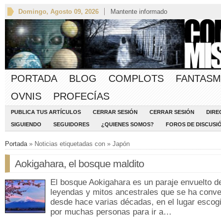
Domingo, Agosto 09, 2026
Mantente informado
PORTADA
BLOG
COMPLOTS
FANTASM
OVNIS
PROFECÍAS
PUBLICA TUS ARTÍCULOS
CERRAR SESIÓN
CERRAR SESIÓN
DIRE
SIGUIENDO
SEGUIDORES
¿QUIENES SOMOS?
FOROS DE DISCUSI
Portada
» Noticias etiquetadas con » Japón
Aokigahara, el bosque maldito
El bosque Aokigahara es un paraje envuelto d
leyendas y mitos ancestrales que se ha conve
desde hace varias décadas, en el lugar escog
por muchas personas para ir a…