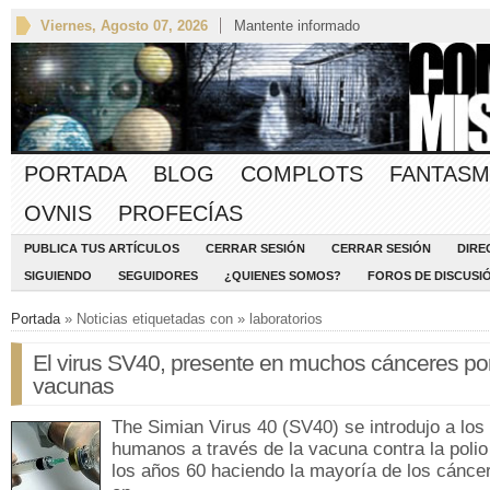
Viernes, Agosto 07, 2026
Mantente informado
PORTADA
BLOG
COMPLOTS
FANTASM
OVNIS
PROFECÍAS
PUBLICA TUS ARTÍCULOS
CERRAR SESIÓN
CERRAR SESIÓN
DIRE
SIGUIENDO
SEGUIDORES
¿QUIENES SOMOS?
FOROS DE DISCUSI
Portada
» Noticias etiquetadas con » laboratorios
El virus SV40, presente en muchos cánceres po
vacunas
The Simian Virus 40 (SV40) se introdujo a los
humanos a través de la vacuna contra la polio
los años 60 haciendo la mayoría de los cánce