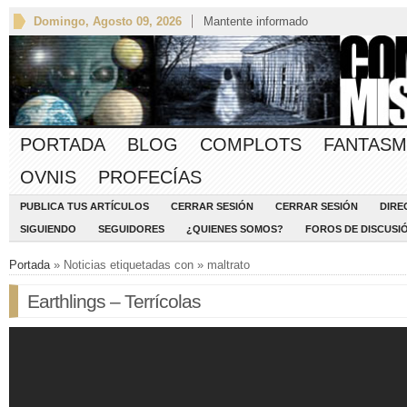
Domingo, Agosto 09, 2026
Mantente informado
PORTADA
BLOG
COMPLOTS
FANTASM
OVNIS
PROFECÍAS
PUBLICA TUS ARTÍCULOS
CERRAR SESIÓN
CERRAR SESIÓN
DIRE
SIGUIENDO
SEGUIDORES
¿QUIENES SOMOS?
FOROS DE DISCUSI
Portada
» Noticias etiquetadas con » maltrato
Earthlings – Terrícolas