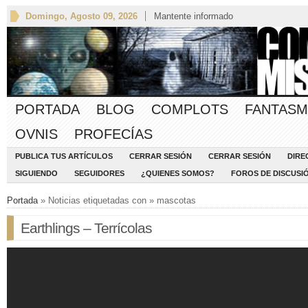
Domingo, Agosto 09, 2026
Mantente informado
PORTADA
BLOG
COMPLOTS
FANTASM
OVNIS
PROFECÍAS
PUBLICA TUS ARTÍCULOS
CERRAR SESIÓN
CERRAR SESIÓN
DIRE
SIGUIENDO
SEGUIDORES
¿QUIENES SOMOS?
FOROS DE DISCUSI
Portada
» Noticias etiquetadas con » mascotas
Earthlings – Terrícolas