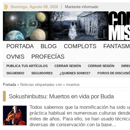
Domingo, Agosto 09, 2026
Mantente informado
PORTADA
BLOG
COMPLOTS
FANTASM
OVNIS
PROFECÍAS
PUBLICA TUS ARTÍCULOS
CERRAR SESIÓN
CERRAR SESIÓN
DIRE
SIGUIENDO
SEGUIDORES
¿QUIENES SOMOS?
FOROS DE DISCUSI
Portada
» Noticias etiquetadas con » muertos
Sokushinbutsu: Muertos en vida por Buda
Todos sabemos que la momificación ha sido u
práctica habitual en numerosas culturas desd
miles de años. Para ello, se han usado técnic
diversas de conservación con la base…