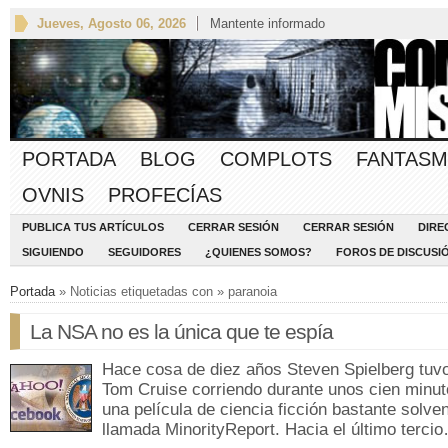
Jueves, Agosto 06, 2026
Mantente informado
PORTADA
BLOG
COMPLOTS
FANTASM
OVNIS
PROFECÍAS
PUBLICA TUS ARTÍCULOS
CERRAR SESIÓN
CERRAR SESIÓN
DIRE
SIGUIENDO
SEGUIDORES
¿QUIENES SOMOS?
FOROS DE DISCUSI
Portada
» Noticias etiquetadas con » paranoia
La NSA no es la única que te espía
Hace cosa de diez años Steven Spielberg tuv
Tom Cruise corriendo durante unos cien minut
una película de ciencia ficción bastante solve
llamada MinorityReport. Hacia el último terci