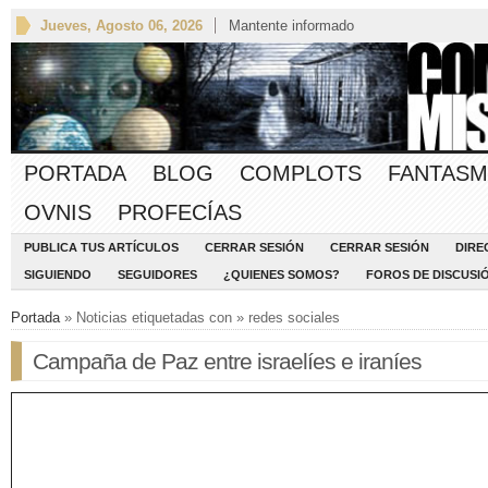
Jueves, Agosto 06, 2026
Mantente informado
PORTADA
BLOG
COMPLOTS
FANTASM
OVNIS
PROFECÍAS
PUBLICA TUS ARTÍCULOS
CERRAR SESIÓN
CERRAR SESIÓN
DIRE
SIGUIENDO
SEGUIDORES
¿QUIENES SOMOS?
FOROS DE DISCUSI
Portada
» Noticias etiquetadas con » redes sociales
Campaña de Paz entre israelíes e iraníes