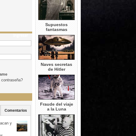
Supuestos
fantasmas
Ingresar
Naves secretas
de Hitler
dame
a contraseña?
Fraude del viaje
a la Luna
Comentarios
uacan y
nt