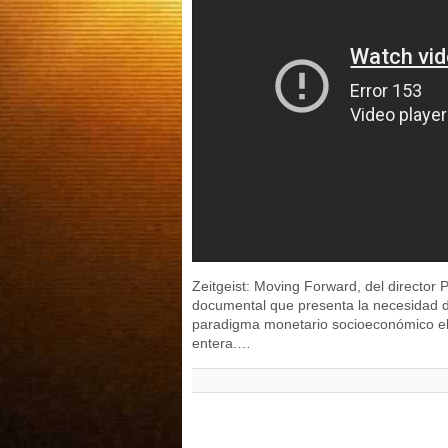
Zeitgeist: Moving Forward, del director 
documental que presenta la necesidad d
paradigma monetario socioeconómico el 
entera.…