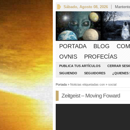
Sábado, Agosto 08, 2026
Mantente
PORTADA
BLOG
COM
OVNIS
PROFECÍAS
PUBLICA TUS ARTÍCULOS
CERRAR SESI
SIGUIENDO
SEGUIDORES
¿QUIENES
Portada
» Noticias etiquetadas con » social
Zeitgeist – Moving Foward