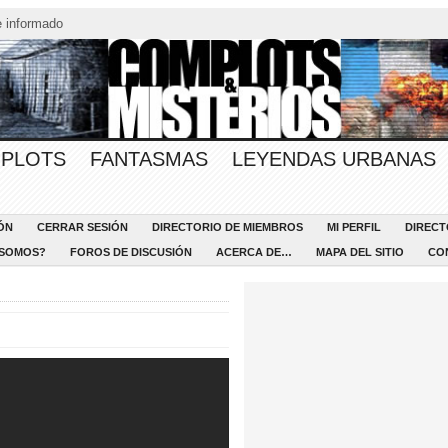
 informado
PLOTS
FANTASMAS
LEYENDAS URBANAS
ÓN
CERRAR SESIÓN
DIRECTORIO DE MIEMBROS
MI PERFIL
DIRECT
 SOMOS?
FOROS DE DISCUSIÓN
ACERCA DE…
MAPA DEL SITIO
CO