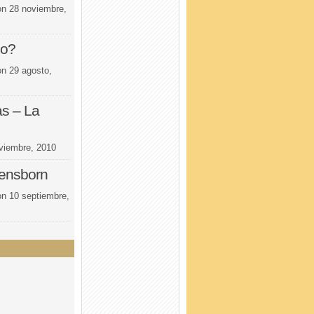
on
28 noviembre,
do?
on
29 agosto,
s – La
viembre, 2010
bensborn
on
10 septiembre,