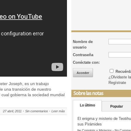
Nombre de
usuario
Contraseña
Conéctate con:
Recuér
¿Olvidaste l
Regístrate
Peter Joseph, es un trabajo
e una transición de nuestro
Sobre las notas
cual gobierna la sociedad mundial
Lo último
Popular
27 abril, 2011
Sin comentarios
Leer más
El enigma y misterio de Teotih
sus Pirámides
by
Complots y Misterios
-
No Comme