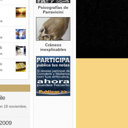
Psicografías de
Parravicini
nt
nt
Cráneos
eb
inexplicables
nt
to
nt
le
on
18 noviembre,
 2009