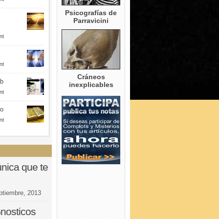
Psicografías de
Parravicini
nt
nt
Cráneos
eb
inexplicables
nt
to
nt
nica que te
ptiembre, 2013
nosticos