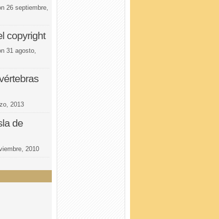
on
26 septiembre,
l copyright
on
31 agosto,
vértebras
zo, 2013
sla de
viembre, 2010