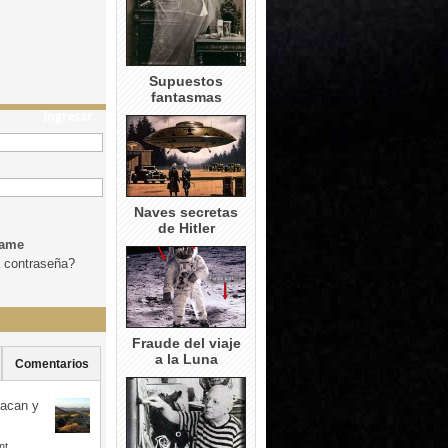
Supuestos
fantasmas
Ingresar
Naves secretas
de Hitler
dame
a contraseña?
Fraude del viaje
a la Luna
Comentarios
uacan y
nt