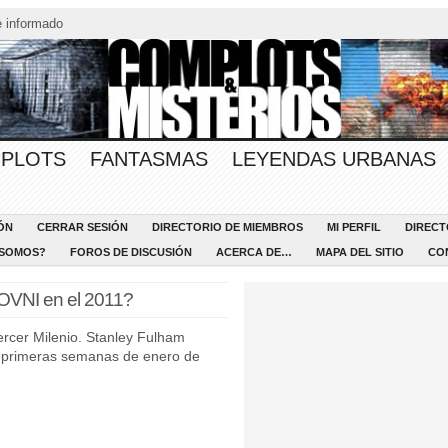
 informado
PLOTS
FANTASMAS
LEYENDAS URBANAS
ÓN
CERRAR SESIÓN
DIRECTORIO DE MIEMBROS
MI PERFIL
DIRECT
 SOMOS?
FOROS DE DISCUSIÓN
ACERCA DE…
MAPA DEL SITIO
CO
 OVNI en el 2011?
rcer Milenio. Stanley Fulham
s primeras semanas de enero de