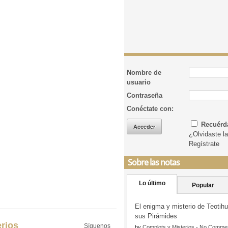
Nombre de
usuario
Contraseña
Conéctate con:
Recuér
¿Olvidaste l
Regístrate
Sobre las notas
Lo último
Popular
El enigma y misterio de Teotih
sus Pirámides
rios
Síguenos
by
Complots y Misterios
-
No Comme