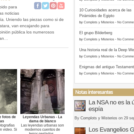
bido para
10 Curiosidades acerca de las
as noticias
Pirámides de Egipto
día. Uniendo las piezas como si de
by
Complots y Misterios
-
No Comme
atara, van encajando para
opinión pública los numerosos
El grupo Bilderberg
ean…
by
Complots y Misterios
-
No Comme
Una historia real de la Deep W
by
Complots y Misterios
-
No Comme
Enigmas del antiguo Testamen
by
Complots y Misterios
-
No Comme
Notas interesantes
La NSA no es la ú
espía
e fotos de
Leyendas Urbanas - La
By
Complots y Misterios
on
29 se
as
dama de blanco
tografías
Las leyendas urbanas son
Los Evangelios G
n video. Si
modernos cuentos de
terror gestados...