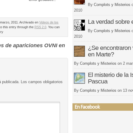
By
Complots y Misterios
2010
La verdad sobre e
marzo, 2011. Archivado en
Videos de los
o this entry through the
RSS 2.0
. You can
By
Complots y Misterios
try
2010
s de apariciones OVNI en
¿Se encontraron 
en Marte?
By
Complots y Misterios
on
2 mar
El misterio de la I
Pascua
á publicada.
Los campos obligatorios
By
Complots y Misterios
on
13 no
En Facebook