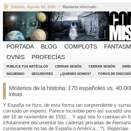
Sábado, Agosto 08, 2026
Mantente informado
PORTADA
BLOG
COMPLOTS
FANTASM
OVNIS
PROFECÍAS
PUBLICA TUS ARTÍCULOS
CERRAR SESIÓN
CERRAR SESIÓN
DIRE
SIGUIENDO
SEGUIDORES
¿QUIENES SOMOS?
FOROS DE DISCUSI
Misterios de la historia: 170 españoles vs. 40.00
inkas
Y España se hizo, de esta forma tan sorprendente y surrea
con todo un imperio. Parece increíble pero así sucedió una
del 16 de noviembre de 1532… Y aquí nos lo cuentan en f
infotainment documental las cadenas privadas de Alemani
curiosamente no las de España o América…?). Reportaje