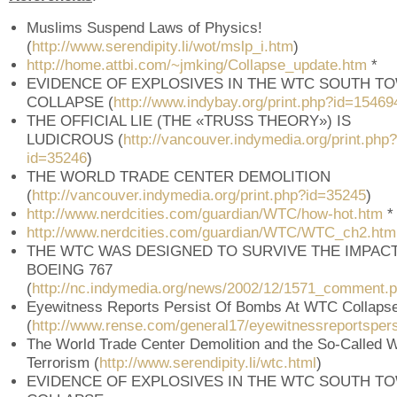
Muslims Suspend Laws of Physics!
(
http://www.serendipity.li/wot/mslp_i.htm
)
http://home.attbi.com/~jmking/Collapse_update.htm
*
EVIDENCE OF EXPLOSIVES IN THE WTC SOUTH T
COLLAPSE (
http://www.indybay.org/print.php?id=15469
THE OFFICIAL LIE (THE «TRUSS THEORY») IS
LUDICROUS (
http://vancouver.indymedia.org/print.php?
id=35246
)
THE WORLD TRADE CENTER DEMOLITION
(
http://vancouver.indymedia.org/print.php?id=35245
)
http://www.nerdcities.com/guardian/WTC/how-hot.htm
*
http://www.nerdcities.com/guardian/WTC/WTC_ch2.htm
THE WTC WAS DESIGNED TO SURVIVE THE IMPACT
BOEING 767
(
http://nc.indymedia.org/news/2002/12/1571_comment.
Eyewitness Reports Persist Of Bombs At WTC Collaps
(
http://www.rense.com/general17/eyewitnessreportspers
The World Trade Center Demolition and the So-Called 
Terrorism (
http://www.serendipity.li/wtc.html
)
EVIDENCE OF EXPLOSIVES IN THE WTC SOUTH T