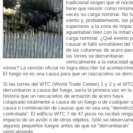
tradicional exigen que el núcl
tiene que resistir como mínim
veces su carga nominal. No h
viento y, probablemente, las p
superiores a la zona de impac
aguantaban bien con la mitad 
carga nominal. ¿Qué evento 
causar el fallo simultáneo del
de las columnas de acero par
las torres se derrumbaran
verticalmente a la velocidad q
vimos? La versión oficial no logra describir tal acontecimie
El fuego no es una causa para que un rascacielos se derr
Si las torres del WTC (World Trade Center) 1 y 2 y el WT
derrumbaron a causa del fuego, sería la primera vez en la
historia que un rascacielos de armazón de acero haya
colapsado totalmente a causa de un fuego o de cualquier o
causa o combinación de causas que no sea una “demolici
controlada”. El edificio WTC 7 de 47 pisos no recibió ning
impacto de un avión o de otros objetos. Sólo se observaro
algunos pequeños fuegos antes de que se “derrumbaran”
verticalmente.