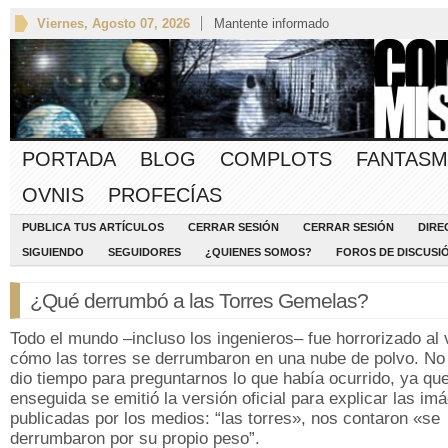
Viernes, Agosto 07, 2026
Mantente informado
PORTADA
BLOG
COMPLOTS
FANTASM
OVNIS
PROFECÍAS
PUBLICA TUS ARTÍCULOS
CERRAR SESIÓN
CERRAR SESIÓN
DIRE
SIGUIENDO
SEGUIDORES
¿QUIENES SOMOS?
FOROS DE DISCUSI
¿Qué derrumbó a las Torres Gemelas?
Todo el mundo –incluso los ingenieros– fue horrorizado al 
cómo las torres se derrumbaron en una nube de polvo. No
dio tiempo para preguntarnos lo que había ocurrido, ya qu
enseguida se emitió la versión oficial para explicar las im
publicadas por los medios: “las torres», nos contaron «se
derrumbaron por su propio peso”.