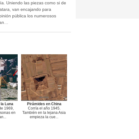
día. Uniendo las piezas como si de
atara, van encajando para
opinión pública los numerosos
ean…
 la Luna
Pirámides en China
 de 1969,
Corría el año 1945.
rsonas en
También en la lejana Asia
an...
empieza la cue...