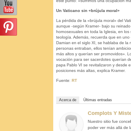
este punto: «sufrimos una ocupación mas
Un Vaticano sin «brújula moral»
La pérdida de la «brújula moral» del Va
aunque -según Kramer- bajo su reinado h
homosexuales en toda la Iglesia, en los 
teología. Además, recuerda que en uno de
Damian en el siglo XI, se hablaba de la
personas entraban, ellos tenían ambicio
más altos y querían ser promovidos». L
vocación para ser sacerdotes querían de
papa Pablo VI se revitalizaron y desde 
posiciones más altas, explica Kramer.
Fuente:
RT
Acerca de
Últimas entradas
Complots Y Miste
Nuestro sitio fue conce
poder ver más allá de l