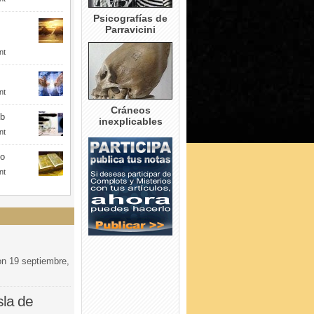
Psicografías de
Parravicini
nt
nt
Cráneos
eb
inexplicables
nt
to
nt
on
19 septiembre,
sla de