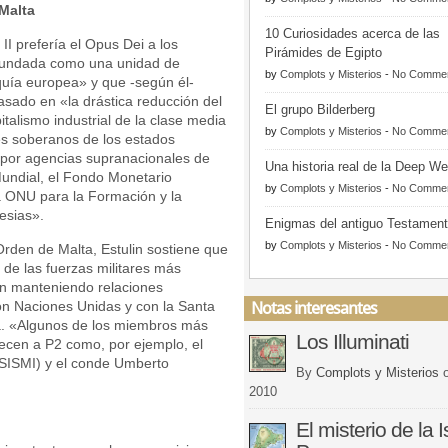
 Malta
10 Curiosidades acerca de las
II prefería el Opus Dei a los
Pirámides de Egipto
 fundada como una unidad de
by
Complots y Misterios
-
No Comme
arquía europea» y que -según él-
sado en «la drástica reducción del
El grupo Bilderberg
pitalismo industrial de la clase media
by
Complots y Misterios
-
No Comme
res soberanos de los estados
 por agencias supranacionales de
Una historia real de la Deep W
undial, el Fondo Monetario
by
Complots y Misterios
-
No Comme
la ONU para la Formación y la
lesias».
Enigmas del antiguo Testamen
by
Complots y Misterios
-
No Comme
rden de Malta, Estulin sostiene que
de las fuerzas militares más
en manteniendo relaciones
on Naciones Unidas y con la Santa
Notas interesantes
a. «Algunos de los miembros más
Los Illuminati
ecen a P2 como, por ejemplo, el
 SISMI) y el conde Umberto
By
Complots y Misterios
2010
El misterio de la I