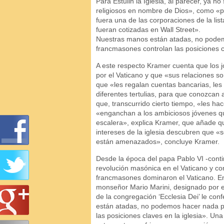
Para Estulin la Iglesia, al parecer, ya no
religiosos en nombre de Dios», como «
fuera una de las corporaciones de la li
fueran cotizadas en Wall Street».
Nuestras manos están atadas, no pode
francmasones controlan las posiciones cl
A este respecto Kramer cuenta que los 
por el Vaticano y que «sus relaciones s
que «les regalan cuentas bancarias, les 
diferentes tertulias, para que conozcan 
que, transcurrido cierto tiempo, «les ha
«enganchan a los ambiciosos jóvenes qu
escalera», explica Kramer, que añade qu
intereses de la iglesia descubren que «
están amenazados», concluye Kramer.
Desde la época del papa Pablo VI -conti
revolución masónica en el Vaticano y con
francmasones dominaron el Vaticano. En 
monseñor Mario Marini, designado por e
de la congregación ‘Ecclesia Dei’ le co
están atadas, no podemos hacer nada p
las posiciones claves en la iglesia». Una