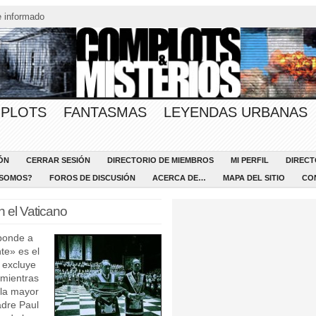
 informado
PLOTS
FANTASMAS
LEYENDAS URBANAS
ÓN
CERRAR SESIÓN
DIRECTORIO DE MIEMBROS
MI PERFIL
DIRECT
 SOMOS?
FOROS DE DISCUSIÓN
ACERCA DE…
MAPA DEL SITIO
CO
n el Vaticano
ponde a
te» es el
 excluye
 mientras
«la mayor
adre Paul