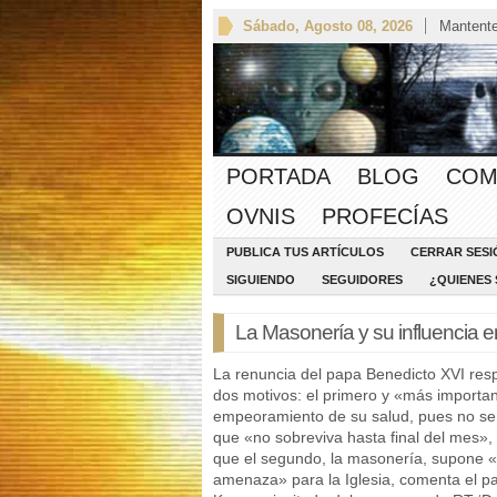
Sábado, Agosto 08, 2026
Mantente
PORTADA
BLOG
COM
OVNIS
PROFECÍAS
PUBLICA TUS ARTÍCULOS
CERRAR SESI
SIGUIENDO
SEGUIDORES
¿QUIENES
La Masonería y su influencia e
La renuncia del papa Benedicto XVI res
dos motivos: el primero y «más importan
empeoramiento de su salud, pues no se
que «no sobreviva hasta final del mes»,
que el segundo, la masonería, supone 
amenaza» para la Iglesia, comenta el p