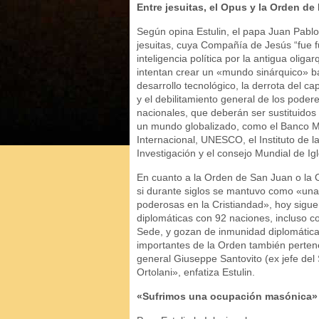
Entre jesuitas, el Opus y la Orden de
Según opina Estulin, el papa Juan Pablo 
jesuitas, cuya Compañía de Jesús “fue
inteligencia política por la antigua olig
intentan crear un «mundo sinárquico» ba
desarrollo tecnológico, la derrota del ca
y el debilitamiento general de los pode
nacionales, que deberán ser sustituidos
un mundo globalizado, como el Banco M
Internacional, UNESCO, el Instituto de 
Investigación y el consejo Mundial de Ig
En cuanto a la Orden de San Juan o la O
si durante siglos se mantuvo como «una 
poderosas en la Cristiandad», hoy sigu
diplomáticas con 92 naciones, incluso c
Sede, y gozan de inmunidad diplomátic
importantes de la Orden también perten
general Giuseppe Santovito (ex jefe del
Ortolani», enfatiza Estulin.
«Sufrimos una ocupación masónica»