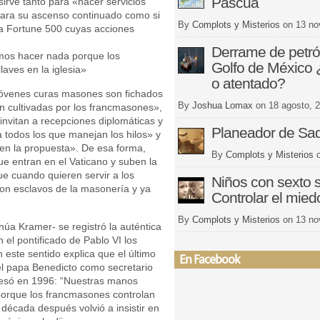
Pascua
 sirve tanto para «hacer servicios
para su ascenso continuado como si
By
Complots y Misterios
on
13 no
sta Fortune 500 cuyas acciones
Derrame de petró
mos hacer nada porque los
Golfo de México 
aves en la iglesia»
o atentado?
jóvenes curas masones son fichados
By
Joshua Lomax
on
18 agosto, 
on cultivadas por los francmasones»,
invitan a recepciones diplomáticas y
Planeador de Sa
a todos los que manejan los hilos» y
cen la propuesta». De esa forma,
By
Complots y Misterios
e entran en el Vaticano y suben la
e cuando quieren servir a los
Niños con sexto s
son esclavos de la masonería y ya
Controlar el mied
By
Complots y Misterios
on
13 no
núa Kramer- se registró la auténtica
 el pontificado de Pablo VI los
este sentido explica que el último
En Facebook
l papa Benedicto como secretario
nfesó en 1996: “Nuestras manos
orque los francmasones controlan
 década después volvió a insistir en