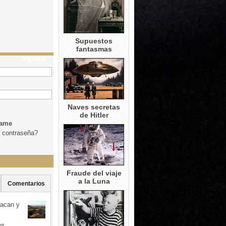
Supuestos
fantasmas
Ingresar
Naves secretas
de Hitler
dame
a contraseña?
Fraude del viaje
a la Luna
Comentarios
uacan y
nt