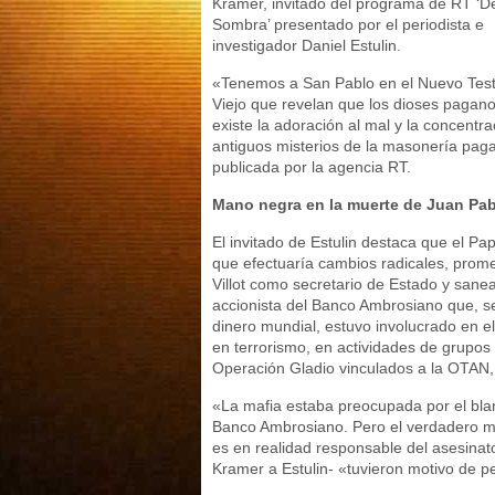
Kramer, invitado del programa de RT ‘D
Sombra’ presentado por el periodista e
investigador Daniel Estulin.
«Tenemos a San Pablo en el Nuevo Test
Viejo que revelan que los dioses pagan
existe la adoración al mal y la concentr
antiguos misterios de la masonería pag
publicada por la agencia RT.
Mano negra en la muerte de Juan Pab
El invitado de Estulin destaca que el Pa
que efectuaría cambios radicales, prome
Villot como secretario de Estado y sanear
accionista del Banco Ambrosiano que, se
dinero mundial, estuvo involucrado en el 
en terrorismo, en actividades de grupos 
Operación Gladio vinculados a la OTAN,
«La mafia estaba preocupada por el blan
Banco Ambrosiano. Pero el verdadero m
es en realidad responsable del asesinat
Kramer a Estulin- «tuvieron motivo de p