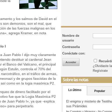
esde la
amento y los salmos de David en el
os son demonios, son el mal, que
ación de las fuerzas malignas en los
ana», agrega Kramer, en nota
Nombre de
usuario
lo I
Contraseña
Conéctate con:
pa Juan Pablo I dijo muy claramente
tiendo destituir al cardenal Jean
Recuér
 el Banco del Vaticano, el principal
¿Olvidaste l
gún Estulin, controla el 70% del
Regístrate
narcotráfico, en el tráfico de armas,
neonazi y de grupos fascistas de la
Sobre las notas
 así como en la logia masónica P2.
Lo último
Popular
queo de dinero facilitado por el
otivo fue que la Logia Masónica P2
o de Juan Pablo I», ya que -explica
El enigma y misterio de Teotih
eso» para perpetrarlo.
sus Pirámides
by
Complots y Misterios
-
No Comme