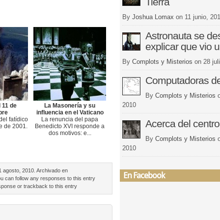
Tierra
By
Joshua Lomax
on
11 junio, 20
Astronauta se de
explicar que vio 
By
Complots y Misterios
on
28 jul
Computadoras de
By
Complots y Misterios
2010
 11 de
La Masonería y su
bre
influencia en el Vaticano
del fatídico
La renuncia del papa
Acerca del centro 
e de 2001.
Benedicto XVI responde a
dos motivos: e...
By
Complots y Misterios
2010
 agosto, 2010. Archivado en
En Facebook
ou can follow any responses to this entry
sponse or trackback to this entry