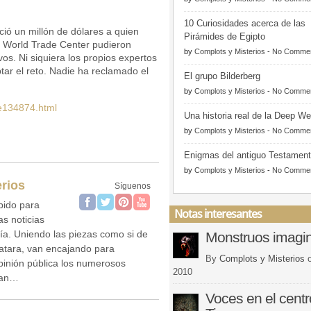
10 Curiosidades acerca de las
ció un millón de dólares a quien
Pirámides de Egipto
l World Trade Center pudieron
by
Complots y Misterios
-
No Comme
vos. Ni siquiera los propios expertos
ptar el reto. Nadie ha reclamado el
El grupo Bilderberg
by
Complots y Misterios
-
No Comme
cle134874.html
Una historia real de la Deep W
by
Complots y Misterios
-
No Comme
Enigmas del antiguo Testamen
by
Complots y Misterios
-
No Comme
rios
Síguenos
bido para
Notas interesantes
as noticias
día. Uniendo las piezas como si de
Monstruos imagin
atara, van encajando para
By
Complots y Misterios
opinión pública los numerosos
2010
ean…
Voces en el centr