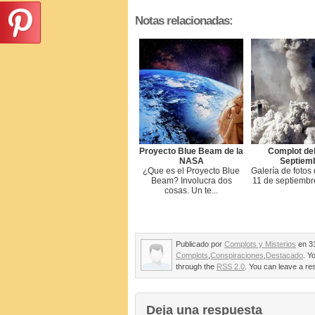
Notas relacionadas:
Proyecto Blue Beam de la
Complot del
NASA
Septiem
¿Que es el Proyecto Blue
Galería de fotos 
Beam? Involucra dos
11 de septiembr
cosas. Un te...
Publicado por
Complots y Misterios
en 31
Complots
,
Conspiraciones
,
Destacado
. Y
through the
RSS 2.0
. You can leave a re
Deja una respuesta