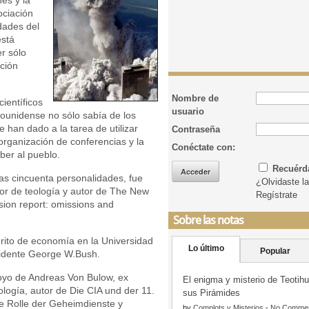
ociación
dades del
está
r sólo
ción
Nombre de
ientíficos
usuario
dounidense no sólo sabía de los
e han dado a la tarea de utilizar
Contraseña
organización de conferencias y la
Conéctate con:
ber al pueblo.
Recuér
as cincuenta personalidades, fue
¿Olvidaste l
sor de teología y autor de The New
Regístrate
ion report: omissions and
Sobre las notas
rito de economía en la Universidad
Lo último
Popular
sidente George W.Bush.
oyo de Andreas Von Bulow, ex
El enigma y misterio de Teotih
logía, autor de Die CIA und der 11.
sus Pirámides
ie Rolle der Geheimdienste y
by
Complots y Misterios
-
No Comme