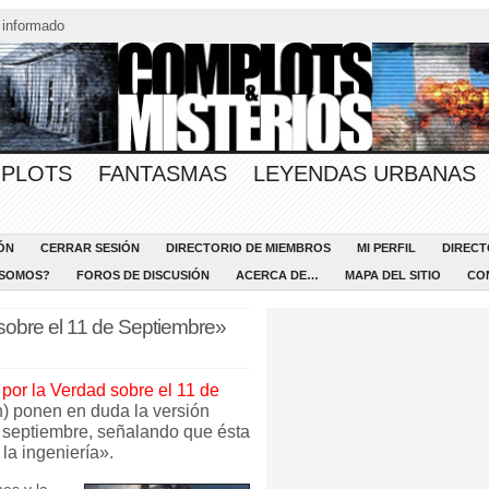
 informado
PLOTS
FANTASMAS
LEYENDAS URBANAS
ÓN
CERRAR SESIÓN
DIRECTORIO DE MIEMBROS
MI PERFIL
DIRECT
 SOMOS?
FOROS DE DISCUSIÓN
ACERCA DE…
MAPA DEL SITIO
CO
 sobre el 11 de Septiembre»
 por la Verdad sobre el 11 de
h) ponen en duda la versión
de septiembre, señalando que ésta
 la ingeniería».
es y la