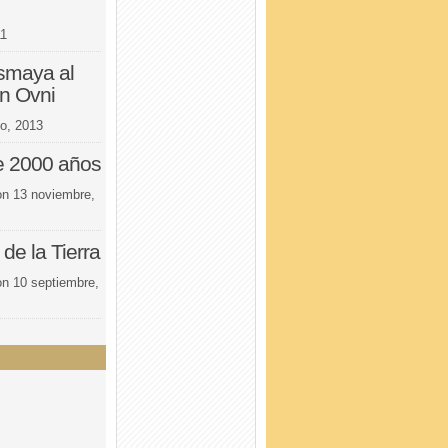
11
smaya al
un Ovni
io, 2013
 2000 años
on
13 noviembre,
de la Tierra
on
10 septiembre,