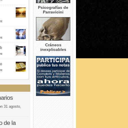
Psicografías de
Parravicini
nt
nt
Cráneos
eb
inexplicables
nt
to
nt
arios
on
31 agosto,
o de la