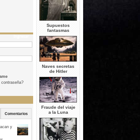
Supuestos
fantasmas
Ingresar
Naves secretas
de Hitler
dame
a contraseña?
Fraude del viaje
a la Luna
Comentarios
uacan y
nt