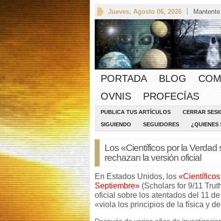
Jueves, Agosto 06, 2026
Mantente
PORTADA
BLOG
COM
OVNIS
PROFECÍAS
PUBLICA TUS ARTÍCULOS
CERRAR SESI
SIGUIENDO
SEGUIDORES
¿QUIENES
Los «Científicos por la Verdad
rechazan la versión oficial
En Estados Unidos, los
«Científicos
Septiembre»
(Scholars for 9/11 Trut
oficial sobre los atentados del 11 
«viola los principios de la física y de
Después de varios años de investigacion