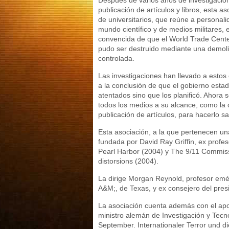
publicación de artículos y libros, esta as
de universitarios, que reúne a personali
mundo científico y de medios militares, 
convencida de que el World Trade Cente
pudo ser destruido mediante una demoli
controlada.
Las investigaciones han llevado a estos c
a la conclusión de que el gobierno esta
atentados sino que los planificó. Ahora s
todos los medios a su alcance, como la 
publicación de artículos, para hacerlo sa
Esta asociación, a la que pertenecen un
fundada por David Ray Griffin, ex profe
Pearl Harbor (2004) y The 9/11 Commiss
distorsions (2004).
La dirige Morgan Reynold, profesor emé
A&M;, de Texas, y ex consejero del pre
La asociación cuenta además con el ap
ministro alemán de Investigación y Tecno
September. Internationaler Terror und d