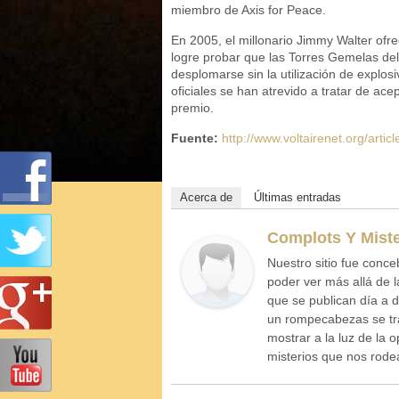
miembro de Axis for Peace.
En 2005, el millonario Jimmy Walter ofre
logre probar que las Torres Gemelas de
desplomarse sin la utilización de explosi
oficiales se han atrevido a tratar de ace
premio.
Fuente:
http://www.voltairenet.org/arti
Acerca de
Últimas entradas
Complots Y Miste
Nuestro sitio fue conce
poder ver más allá de l
que se publican día a 
un rompecabezas se tr
mostrar a la luz de la 
misterios que nos rod