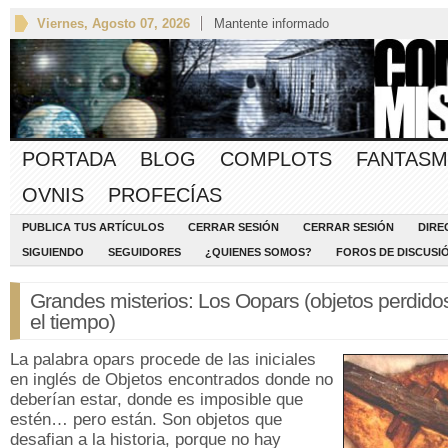
Viernes, Agosto 07, 2026
Mantente informado
PORTADA
BLOG
COMPLOTS
FANTASM
OVNIS
PROFECÍAS
PUBLICA TUS ARTÍCULOS
CERRAR SESIÓN
CERRAR SESIÓN
DIRE
SIGUIENDO
SEGUIDORES
¿QUIENES SOMOS?
FOROS DE DISCUSI
Grandes misterios: Los Oopars (objetos perdido
el tiempo)
La palabra opars procede de las iniciales
en inglés de Objetos encontrados donde no
deberían estar, donde es imposible que
estén… pero están. Son objetos que
desafian a la historia, porque no hay