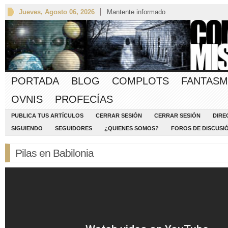
Jueves, Agosto 06, 2026
Mantente informado
PORTADA
BLOG
COMPLOTS
FANTASM
OVNIS
PROFECÍAS
PUBLICA TUS ARTÍCULOS
CERRAR SESIÓN
CERRAR SESIÓN
DIRE
SIGUIENDO
SEGUIDORES
¿QUIENES SOMOS?
FOROS DE DISCUSI
Pilas en Babilonia