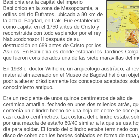
Babilonia era la capital del imperio
Babilónico en la zona de Mesopotamia, a
orillas del río Éufrates, ubicada a 80 km de
la actual Bagdad, en Irak. Fue establecida
como capital en el 1750 antes de Cristo y
reconstruida con todo esplendor por el rey
Nabucodonosor II después de su
destrucción en 689 antes de Cristo por los
Asirios. En Babilonia es donde estaban los Jardines Colga
que fueron considerados una de las siete maravillas del m
En 1938 el doctor Wilhelm, un arqueólogo austríaco, al rev
material almacenado en el Museo de Bagdad halló un obje
podría alterar drásticamente los conceptos aceptados sobr
conocimiento antiguo.
Era un recipiente de unos quince centímetros de alto de
cerámica amarilla, fechado en unos dos milenios atrás, qu
contenía un cilindro hecho de una hoja de cobre de doce p
casi cuatro centímetros. La costura del cilindro estaba so
por una mezcla de estaño 60/40 similar a la que se usa ho
día para soldar. El fondo del cilindro estaba terminado con
disco de cobre con los bordes doblados en forma de tapa 