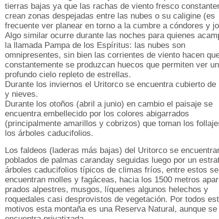
tierras bajas ya que las rachas de viento fresco constant
crean zonas despejadas entre las nubes o su caligine (es
frecuente ver planear en torno a la cumbre a cóndores y jo
Algo similar ocurre durante las noches para quienes aca
la llamada Pampa de los Espíritus: las nubes son
omnipresentes, sin bien las corrientes de viento hacen qu
constantemente se produzcan huecos que permiten ver un
profundo cielo repleto de estrellas.
Durante los inviernos el Uritorco se encuentra cubierto de 
y nieves.
Durante los otoños (abril a junio) en cambio el paisaje se
encuentra embellecido por los colores abigarrados
(principalmente amarillos y cobrizos) que toman los follaj
los árboles caducifolios.
Los faldeos (laderas más bajas) del Uritorco se encuentra
poblados de palmas caranday seguidas luego por un estra
árboles caducifolios típicos de climas fríos, entre estos se
encuentran molles y fagáceas, hacia los 1500 metros apa
prados alpestres, musgos, líquenes algunos helechos y
roquedales casi desprovistos de vegetación. Por todos es
motivos esta montaña es una Reserva Natural, aunque se
encuentra privatizada.