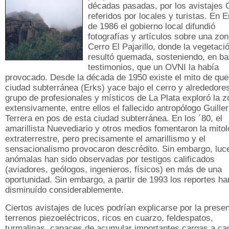
décadas pasadas, por los avistajes
referidos por locales y turistas. En 
de 1986 el gobierno local difundió
fotografías y artículos sobre una zon
Cerro El Pajarillo, donde la vegetaci
resultó quemada, sosteniendo, en ba
testimonios, que un OVNI la había
provocado. Desde la década de 1950 existe el mito de que
ciudad subterránea (Erks) yace bajo el cerro y alrededore
grupo de profesionales y místicos de La Plata exploró la 
extensivamente, entre ellos el fallecido antropólogo Guille
Terrera en pos de esta ciudad subterránea. En los ´80, el
amarillista Nuevediario y otros medios fomentaron la mitol
extraterrestre, pero precisamente el amarillismo y el
sensacionalismo provocaron descrédito. Sin embargo, luc
anómalas han sido observadas por testigos calificados
(aviadores, geólogos, ingenieros, físicos) en más de una
oportunidad. Sin embargo, a partir de 1993 los reportes ha
disminuído considerablemente.
Ciertos avistajes de luces podrían explicarse por la prese
terrenos piezoeléctricos, ricos en cuarzo, feldespatos,
turmalinas, capaces de acumular importantes cargas a ca