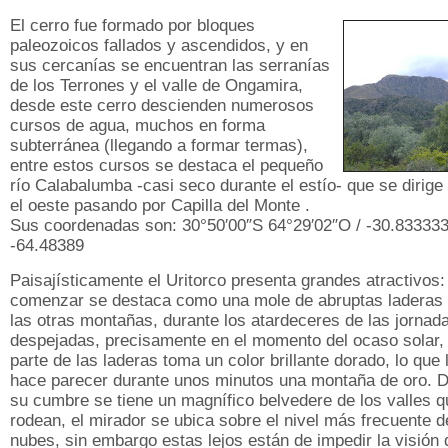
El cerro fue formado por bloques
paleozoicos fallados y ascendidos, y en
sus cercanías se encuentran las serranías
de los Terrones y el valle de Ongamira,
desde este cerro descienden numerosos
cursos de agua, muchos en forma
subterránea (llegando a formar termas),
entre estos cursos se destaca el pequeño
río Calabalumba -casi seco durante el estío- que se dirige
el oeste pasando por Capilla del Monte .
Sus coordenadas son: 30°50′00″S 64°29′02″O / -30.833333
-64.48389
Paisajísticamente el Uritorco presenta grandes atractivos:
comenzar se destaca como una mole de abruptas laderas 
las otras montañas, durante los atardeceres de las jornad
despejadas, precisamente en el momento del ocaso solar,
parte de las laderas toma un color brillante dorado, lo que 
hace parecer durante unos minutos una montaña de oro. 
su cumbre se tiene un magnífico belvedere de los valles q
rodean, el mirador se ubica sobre el nivel más frecuente d
nubes, sin embargo estas lejos están de impedir la visión 