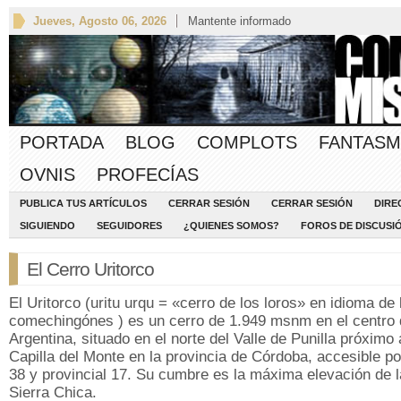
Jueves, Agosto 06, 2026
Mantente informado
PORTADA
BLOG
COMPLOTS
FANTASM
OVNIS
PROFECÍAS
PUBLICA TUS ARTÍCULOS
CERRAR SESIÓN
CERRAR SESIÓN
DIRE
SIGUIENDO
SEGUIDORES
¿QUIENES SOMOS?
FOROS DE DISCUSI
El Cerro Uritorco
El Uritorco (uritu urqu = «cerro de los loros» en idioma de 
comechingónes ) es un cerro de 1.949 msnm en el centro 
Argentina, situado en el norte del Valle de Punilla próximo 
Capilla del Monte en la provincia de Córdoba, accesible p
38 y provincial 17. Su cumbre es la máxima elevación de l
Sierra Chica.