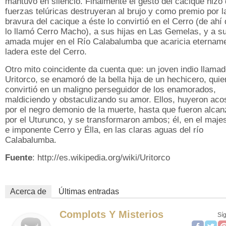
mantuvo en silencio. Finalmente el gesto del cacique hizo
fuerzas telúricas destruyeran al brujo y como premio por l
bravura del cacique a éste lo convirtió en el Cerro (de ahí
lo llamó Cerro Macho), a sus hijas en Las Gemelas, y a s
amada mujer en el Río Calabalumba que acaricia etername
ladera este del Cerro.
Otro mito coincidente da cuenta que: un joven indio llama
Uritorco, se enamoró de la bella hija de un hechicero, quie
convirtió en un maligno perseguidor de los enamorados,
maldiciendo y obstaculizando su amor. Ellos, huyeron ac
por el negro demonio de la muerte, hasta que fueron alca
por el Uturunco, y se transformaron ambos; él, en el maje
e imponente Cerro y Élla, en las claras aguas del río
Calabalumba.
Fuente
: http://es.wikipedia.org/wiki/Uritorco
Acerca de
Últimas entradas
Complots Y Misterios
Sí