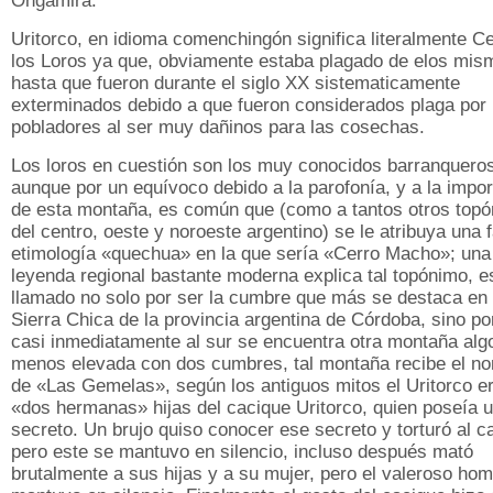
Ongamira.
Uritorco, en idioma comenchingón significa literalmente C
los Loros ya que, obviamente estaba plagado de elos mis
hasta que fueron durante el siglo XX sistematicamente
exterminados debido a que fueron considerados plaga por 
pobladores al ser muy dañinos para las cosechas.
Los loros en cuestión son los muy conocidos barranquero
aunque por un equívoco debido a la parofonía, y a la impor
de esta montaña, es común que (como a tantos otros top
del centro, oeste y noroeste argentino) se le atribuya una 
etimología «quechua» en la que sería «Cerro Macho»; una
leyenda regional bastante moderna explica tal topónimo, e
llamado no solo por ser la cumbre que más se destaca en 
Sierra Chica de la provincia argentina de Córdoba, sino p
casi inmediatamente al sur se encuentra otra montaña alg
menos elevada con dos cumbres, tal montaña recibe el n
de «Las Gemelas», según los antiguos mitos el Uritorco e
«dos hermanas» hijas del cacique Uritorco, quien poseía 
secreto. Un brujo quiso conocer ese secreto y torturó al c
pero este se mantuvo en silencio, incluso después mató
brutalmente a sus hijas y a su mujer, pero el valeroso ho