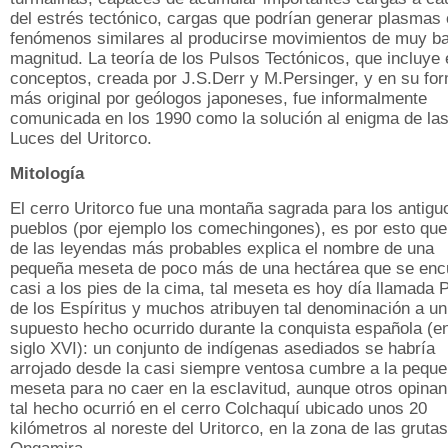
del estrés tectónico, cargas que podrían generar plasmas 
fenómenos similares al producirse movimientos de muy ba
magnitud. La teoría de los Pulsos Tectónicos, que incluye
conceptos, creada por J.S.Derr y M.Persinger, y en su fo
más original por geólogos japoneses, fue informalmente
comunicada en los 1990 como la solución al enigma de la
Luces del Uritorco.
Mitología
El cerro Uritorco fue una montaña sagrada para los antigu
pueblos (por ejemplo los comechingones), es por esto que
de las leyendas más probables explica el nombre de una
pequeña meseta de poco más de una hectárea que se enc
casi a los pies de la cima, tal meseta es hoy día llamada
de los Espíritus y muchos atribuyen tal denominación a un
supuesto hecho ocurrido durante la conquista española (en
siglo XVI): un conjunto de indígenas asediados se habría
arrojado desde la casi siempre ventosa cumbre a la pequ
meseta para no caer en la esclavitud, aunque otros opina
tal hecho ocurrió en el cerro Colchaquí ubicado unos 20
kilómetros al noreste del Uritorco, en la zona de las gruta