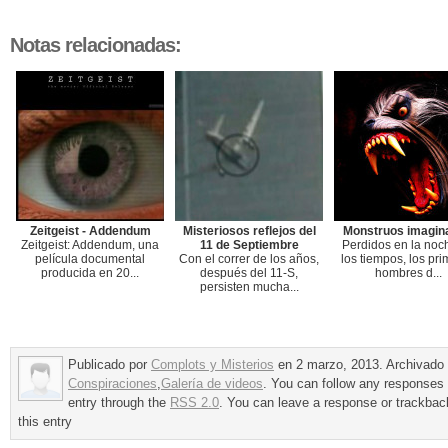
Notas relacionadas:
Zeitgeist - Addendum
Misteriosos reflejos del
Monstruos imagin
Zeitgeist: Addendum, una
11 de Septiembre
Perdidos en la noc
película documental
Con el correr de los años,
los tiempos, los pr
producida en 20...
después del 11-S,
hombres d...
persisten mucha...
Publicado por
Complots y Misterios
en 2 marzo, 2013. Archivado
Conspiraciones
,
Galería de videos
. You can follow any responses 
entry through the
RSS 2.0
. You can leave a response or trackbac
this entry