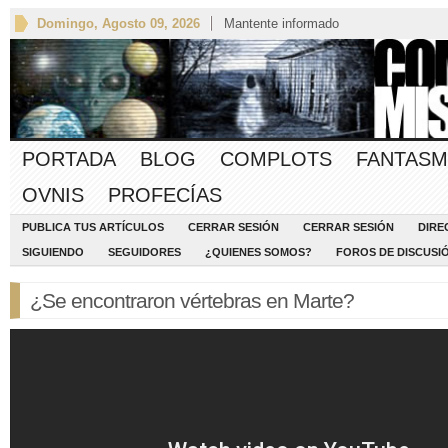
Domingo, Agosto 09, 2026
Mantente informado
PORTADA
BLOG
COMPLOTS
FANTASM
OVNIS
PROFECÍAS
PUBLICA TUS ARTÍCULOS
CERRAR SESIÓN
CERRAR SESIÓN
DIRE
SIGUIENDO
SEGUIDORES
¿QUIENES SOMOS?
FOROS DE DISCUSI
¿Se encontraron vértebras en Marte?