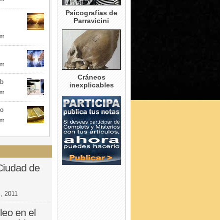
Psicografías de
Parravicini
nt
nt
Cráneos
eb
inexplicables
nt
to
nt
Ciudad de
l, 2011
leo en el