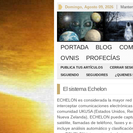
Domingo, Agosto 09, 2026
Manten
PORTADA
BLOG
COM
OVNIS
PROFECÍAS
PUBLICA TUS ARTÍCULOS
CERRAR SESI
SIGUIENDO
SEGUIDORES
¿QUIENES
El sistema Echelon
ECHELON es considerada la mayor red d
interceptar comunicaciones electrónicas 
comunidad UKUSA (Estados Unidos, Rein
Nueva Zelanda), ECHELON puede captur
satélite, llamadas de teléfono, faxes y 
incluye análisis automático y clasificaci