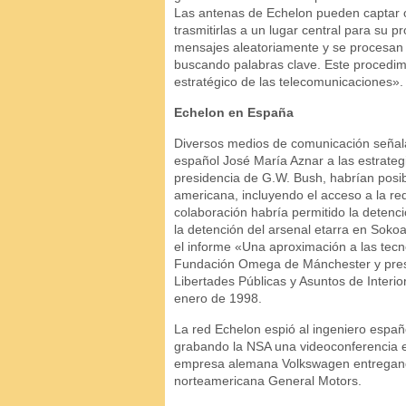
Las antenas de Echelon pueden captar 
trasmitirlas a un lugar central para su 
mensajes aleatoriamente y se procesan m
buscando palabras clave. Este procedi
estratégico de las telecomunicaciones».
Echelon en España
Diversos medios de comunicación señala
español José María Aznar a las estrategi
presidencia de G.W. Bush, habrían posibil
americana, incluyendo el acceso a la re
colaboración habría permitido la deten
la detención del arsenal etarra en Soko
el informe «Una aproximación a las tecno
Fundación Omega de Mánchester y pres
Libertades Públicas y Asuntos de Interi
enero de 1998.
La red Echelon espió al ingeniero españo
grabando la NSA una videoconferencia en
empresa alemana Volkswagen entregando
norteamericana General Motors.