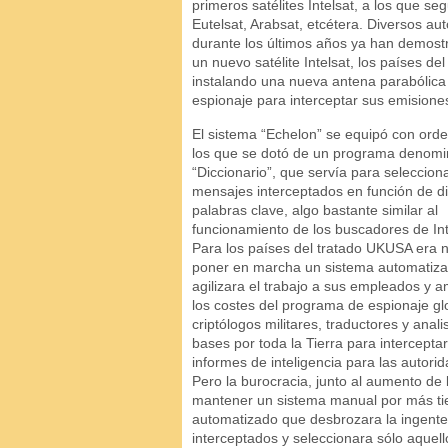
primeros satélites Intelsat, a los que s
Eutelsat, Arabsat, etcétera. Diversos au
durante los últimos años ya han demost
un nuevo satélite Intelsat, los países d
instalando una nueva antena parabólica
espionaje para interceptar sus emisione
El sistema “Echelon” se equipó con ord
los que se dotó de un programa denom
“Diccionario”, que servía para selecciona
mensajes interceptados en función de d
palabras clave, algo bastante similar al
funcionamiento de los buscadores de Int
Para los países del tratado UKUSA era 
poner en marcha un sistema automatiz
agilizara el trabajo a sus empleados y 
los costes del programa de espionaje g
criptólogos militares, traductores y ana
bases por toda la Tierra para interceptar,
informes de inteligencia para las autori
Pero la burocracia, junto al aumento de
mantener un sistema manual por más tie
automatizado que desbrozara la ingent
interceptados y seleccionara sólo aquel