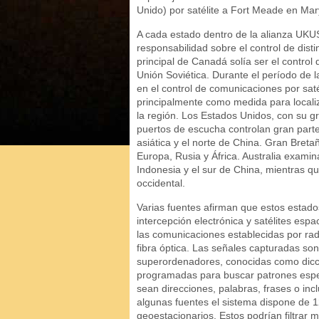
Unido) por satélite a Fort Meade en Ma
A cada estado dentro de la alianza UKU
responsabilidad sobre el control de disti
principal de Canadá solía ser el control 
Unión Soviética. Durante el período de l
en el control de comunicaciones por saté
principalmente como medida para localiz
la región. Los Estados Unidos, con su g
puertos de escucha controlan gran parte
asiática y el norte de China. Gran Bret
Europa, Rusia y África. Australia exami
Indonesia y el sur de China, mientras q
occidental.
Varias fuentes afirman que estos estad
intercepción electrónica y satélites espa
las comunicaciones establecidas por radi
fibra óptica. Las señales capturadas so
superordenadores, conocidas como dicci
programadas para buscar patrones espe
sean direcciones, palabras, frases o in
algunas fuentes el sistema dispone de 12
geoestacionarios. Estos podrían filtrar m