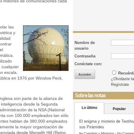
l millones de comunicaciones cada
olar las
iética y
alidad
Nombre de
ontrar
usuario
el
omática.
Contraseña
ilizado
Conéctate con:
 cualquier
an escala.
Recuér
blica en 1976 por Winslow Peck.
¿Olvidaste l
Regístrate
Sobre las notas
nglesa son parte de la alianza de
 inteligencia desde la Segunda
Lo último
Popular
administración de la NSA (National
enta con 100.000 empleados tan sólo
uentes hablan de 380.000 empleados
El enigma y misterio de Teotih
blemente la mayor organización de
sus Pirámides
 enviada desde Menwith Hill (Reino
by
Complots y Misterios
-
No Comme