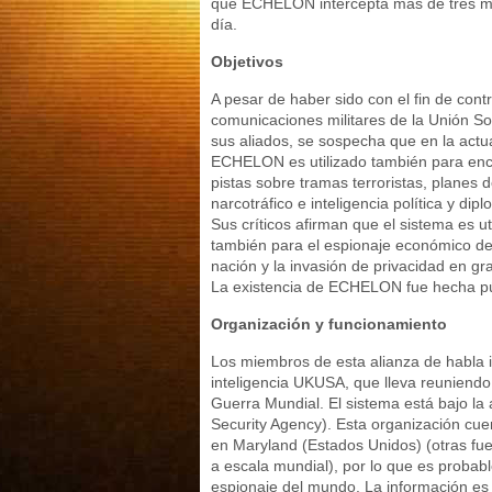
que ECHELON intercepta más de tres mi
día.
Objetivos
A pesar de haber sido con el fin de contr
comunicaciones militares de la Unión Sov
sus aliados, se sospecha que en la actu
ECHELON es utilizado también para enc
pistas sobre tramas terroristas, planes d
narcotráfico e inteligencia política y dipl
Sus críticos afirman que el sistema es ut
también para el espionaje económico de
nación y la invasión de privacidad en gr
La existencia de ECHELON fue hecha pú
Organización y funcionamiento
Los miembros de esta alianza de habla i
inteligencia UKUSA, que lleva reuniendo
Guerra Mundial. El sistema está bajo la 
Security Agency). Esta organización cu
en Maryland (Estados Unidos) (otras f
a escala mundial), por lo que es proba
espionaje del mundo. La información es