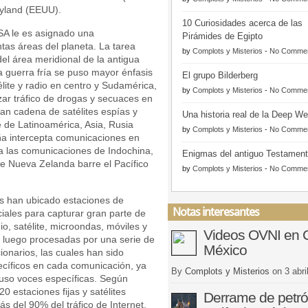
ryland (EEUU).
10 Curiosidades acerca de las
SA le es asignado una
Pirámides de Egipto
ntas áreas del planeta. La tarea
by
Complots y Misterios
-
No Comme
del área meridional de la antigua
a guerra fría se puso mayor énfasis
El grupo Bilderberg
lite y radio en centro y Sudamérica,
by
Complots y Misterios
-
No Comme
ar tráfico de drogas y secuaces en
ran cadena de satélites espías y
Una historia real de la Deep W
 de Latinoamérica, Asia, Rusia
by
Complots y Misterios
-
No Comme
aña intercepta comunicaciones en
na las comunicaciones de Indochina,
Enigmas del antiguo Testamen
ue Nueva Zelanda barre el Pacífico
by
Complots y Misterios
-
No Comme
os han ubicado estaciones de
Notas interesantes
ciales para capturar gran parte de
o, satélite, microondas, móviles y
Videos OVNI en 
n luego procesadas por una serie de
México
onarios, las cuales han sido
cíficos en cada comunicación, ya
By
Complots y Misterios
on
3 abri
cluso voces específicas. Según
0 estaciones fijas y satélites
Derrame de petró
ás del 90% del tráfico de Internet.