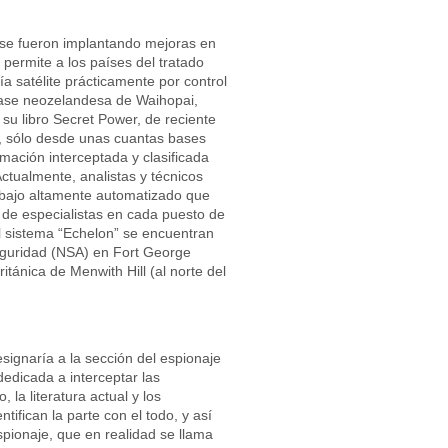
 se fueron implantando mejoras en
permite a los países del tratado
 satélite prácticamente por control
 base neozelandesa de Waihopai,
su libro Secret Power, de reciente
, sólo desde unas cuantas bases
rmación interceptada y clasificada
 Actualmente, analistas y técnicos
bajo altamente automatizado que
 de especialistas en cada puesto de
el sistema “Echelon” se encuentran
eguridad (NSA) en Fort George
tánica de Menwith Hill (al norte del
signaría a la sección del espionaje
 dedicada a interceptar las
 la literatura actual y los
ifican la parte con el todo, y así
pionaje, que en realidad se llama