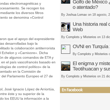
Golfo de México 
ondas electromagnéticas y
o atentado?
procesamiento. Se recogen los
ediante los diversos filtros
By
Joshua Lomax
on
18 agosto, 
miento se denomina «Control
Una historia real
Web
By
Complots y Misterios
on
13 di
ron que el apoyo del expresidente
as desarrolladas bajo la
OVNI en Turquía
itado la colaboración antiterrorista
d Echelon y «Carnivore». Dicha
By
Complots y Misterios
ción de algunos comandos de ETA y
a en el país vascofrancés basado en
El enigma y miste
logías de control político» de la
Teotihuacan y su
entado en la Comisión de
or del Parlamento Europeo el 27 de
By
Complots y Misterios
on
21 di
l, José Ignacio López de Arriortúa,
En Facebook
tre éste y su superior de la
 los EEUU la información a la