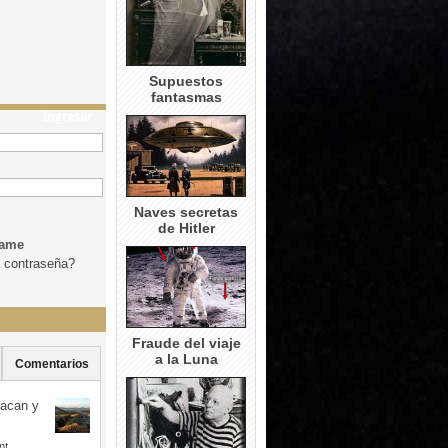
Supuestos
fantasmas
Ingresar
Naves secretas
de Hitler
dame
a contraseña?
Fraude del viaje
a la Luna
Comentarios
uacan y
nt