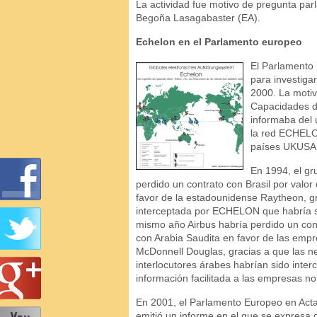
La actividad fue motivo de pregunta par
Begoña Lasagabaster (EA).
Echelon en el Parlamento europeo
El Parlamento 
para investiga
2000. La motiva
Capacidades de
informaba del 
la red ECHELO
países UKUSA
En 1994, el g
perdido un contrato con Brasil por valor
favor de la estadounidense Raytheon, gr
interceptada por ECHELON que habría s
mismo año Airbus habría perdido un con
con Arabia Saudita en favor de las emp
McDonnell Douglas, gracias a que las ne
interlocutores árabes habrían sido inte
información facilitada a las empresas n
En 2001, el Parlamento Europeo en Acta
emitió un informe en el que se expresa