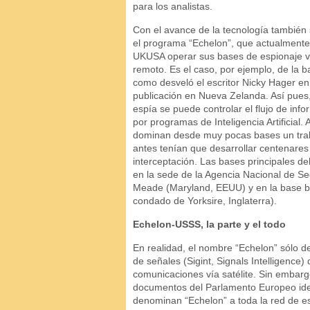
para los analistas.
Con el avance de la tecnología también
el programa “Echelon”, que actualmente 
UKUSA operar sus bases de espionaje vía
remoto. Es el caso, por ejemplo, de la
como desveló el escritor Nicky Hager en 
publicación en Nueva Zelanda. Así pues
espía se puede controlar el flujo de info
por programas de Inteligencia Artificial.
dominan desde muy pocas bases un tra
antes tenían que desarrollar centenares
interceptación. Las bases principales d
en la sede de la Agencia Nacional de S
Meade (Maryland, EEUU) y en la base bri
condado de Yorksire, Inglaterra).
Echelon-USSS, la parte y el todo
En realidad, el nombre “Echelon” sólo de
de señales (Sigint, Signals Intelligence)
comunicaciones vía satélite. Sin embargo,
documentos del Parlamento Europeo ident
denominan “Echelon” a toda la red de es