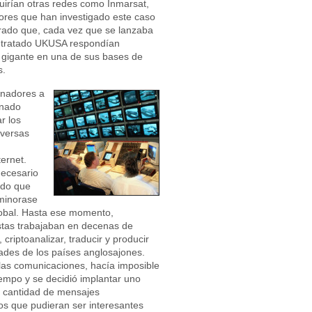
eguirían otras redes como Inmarsat,
tores que han investigado este caso
rado que, cada vez que se lanzaba
el tratado UKUSA respondían
 gigante en una de sus bases de
s.
enadores a
inado
r los
iversas
ernet.
necesario
ado que
aminorase
lobal. Hasta ese momento,
listas trabajaban en decenas de
 criptoanalizar, traducir y producir
dades de los países anglosajones.
 las comunicaciones, hacía imposible
mpo y se decidió implantar uno
e cantidad de mensajes
los que pudieran ser interesantes