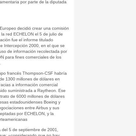
lamentaria por parte de la diputada
Europeo decidió crear una comisión
r la red ECHELON el 5 de julio de
ción fue el informe titulado
 Intercepción 2000, en el que se
uso de información recolectada por
N para fines comerciales de los
.
rupo francés Thompson-CSF habría
 de 1300 millones de dólares en
acias a información comercial
ido suministrada a Raytheon. Ese
trato de 6000 millones de dólares
resas estadounidenses Boeing y
gociaciones entre Airbus y sus
rceptadas por ECHELON, y la
orteamericanas
 del 5 de septiembre de 2001,
 que: «considerando que no hay