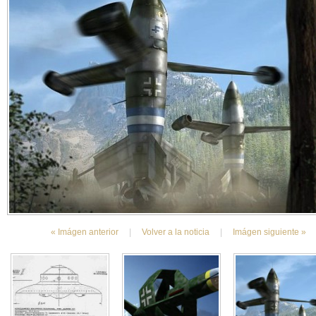
« Imágen anterior
|
Volver a la noticia
|
Imágen siguiente »