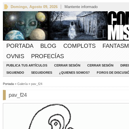
Domingo, Agosto 09, 2026
Mantente informado
PORTADA
BLOG
COMPLOTS
FANTASM
OVNIS
PROFECÍAS
PUBLICA TUS ARTÍCULOS
CERRAR SESIÓN
CERRAR SESIÓN
DIRE
SIGUIENDO
SEGUIDORES
¿QUIENES SOMOS?
FOROS DE DISCUSI
Portada
» Galería » pav_f24
pav_f24