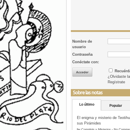
Nombre de
usuario
Contraseña
Conéctate con:
Recuér
¿Olvidaste l
Regístrate
Sobre las notas
Lo último
Popular
El enigma y misterio de Teotih
sus Pirámides
by
Complots y Misterios
-
No Comme