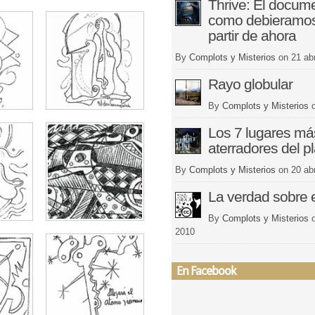
Thrive: El docum
como debieramos 
partir de ahora
By
Complots y Misterios
on
21 abr
Rayo globular
By
Complots y Misterios
Los 7 lugares má
aterradores del p
By
Complots y Misterios
on
20 abr
La verdad sobre e
By
Complots y Misterios
2010
En Facebook