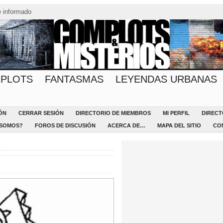
 informado
PLOTS
FANTASMAS
LEYENDAS URBANAS
ÓN
CERRAR SESIÓN
DIRECTORIO DE MIEMBROS
MI PERFIL
DIRECT
 SOMOS?
FOROS DE DISCUSIÓN
ACERCA DE…
MAPA DEL SITIO
CO