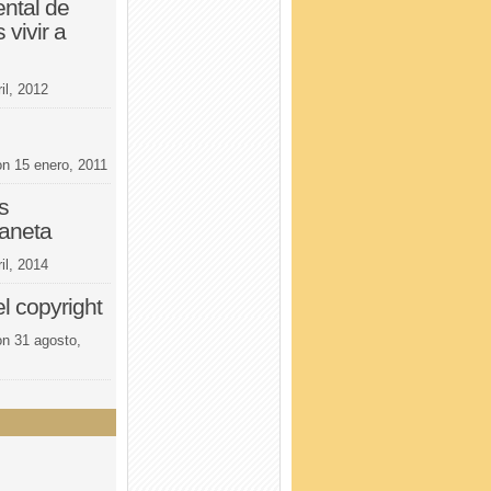
ental de
vivir a
il, 2012
on
15 enero, 2011
s
laneta
il, 2014
l copyright
on
31 agosto,