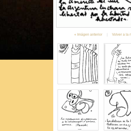
« Imágen anterior
|
Volver a la 