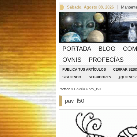
Sábado, Agosto 08, 2026
Mantente
PORTADA
BLOG
COM
OVNIS
PROFECÍAS
PUBLICA TUS ARTÍCULOS
CERRAR SESI
SIGUIENDO
SEGUIDORES
¿QUIENES
Portada
» Galería » pav_f50
pav_f50