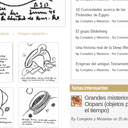
10 Curiosidades acerca de las
Pirámides de Egipto
by
Complots y Misterios
-
No Comme
El grupo Bilderberg
noticia
|
Imágen siguiente »
by
Complots y Misterios
-
No Comme
Una historia real de la Deep W
by
Complots y Misterios
-
No Comme
Enigmas del antiguo Testamen
by
Complots y Misterios
-
No Comme
Notas interesantes
Grandes misterio
Oopars (objetos 
el tiempo)
By
Complots y Misterios
on
25 di