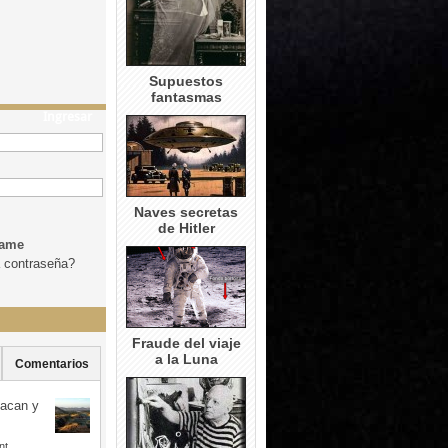
Supuestos
fantasmas
Ingresar
Naves secretas
de Hitler
dame
a contraseña?
Fraude del viaje
a la Luna
Comentarios
uacan y
nt