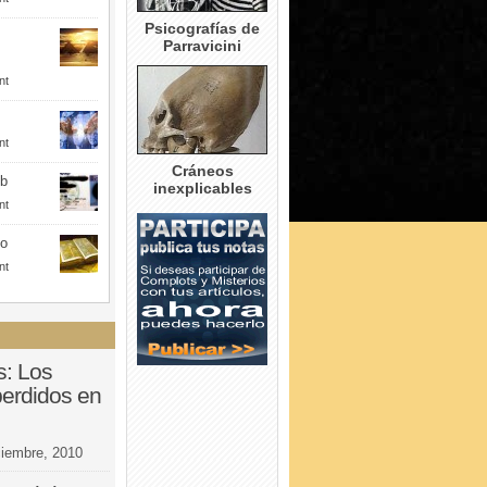
Psicografías de
Parravicini
nt
nt
Cráneos
eb
inexplicables
nt
to
nt
s: Los
perdidos en
ciembre, 2010