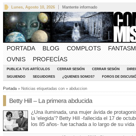
Lunes, Agosto 10, 2026
Mantente informado
PORTADA
BLOG
COMPLOTS
FANTASM
OVNIS
PROFECÍAS
PUBLICA TUS ARTÍCULOS
CERRAR SESIÓN
CERRAR SESIÓN
DIRE
SIGUIENDO
SEGUIDORES
¿QUIENES SOMOS?
FOROS DE DISCUSI
Portada
» Noticias etiquetadas con » abduccion
Betty Hill – La primera abducida
¿Una iluminada, una mujer ávida de protagoni
la ‘elegida’? Betty Hill -fallecida el 17 de octub
los 85 años- fue tachada a lo largo de su vid