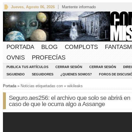
Jueves, Agosto 06, 2026
Mantente informado
PORTADA
BLOG
COMPLOTS
FANTASM
OVNIS
PROFECÍAS
PUBLICA TUS ARTÍCULOS
CERRAR SESIÓN
CERRAR SESIÓN
DIRE
SIGUIENDO
SEGUIDORES
¿QUIENES SOMOS?
FOROS DE DISCUSI
Portada
» Noticias etiquetadas con » wikileaks
Seguro.aes256: el archivo que solo se abrirá en 
caso de que le ocurra algo a Assange